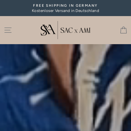
Direkt
FREE SHIPPING IN GERMANY
zum
Kostenloser Versand in Deutschland
Pause
Inhalt
Diashow
SAC
SEITENNAVIGATION
X
AMI