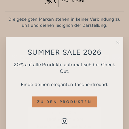
Die gezeigten Marken stehen in keiner Verbindung zu
uns und dienen lediglich der Darstellung.
SPRACHE
Deutsch
"Sch
SUMMER SALE 2026
(Esc)
20% auf alle Produkte automatisch bei Check
Out.
© 2026 SAC x AMI
Finde deinen eleganten Taschenfreund.
Powered by Shopify
ZU DEN PRODUKTEN
NEU IN KÖLN
LUKIÉ × SAC x AMI
Instagram
Unsere Polster jetzt auch im Store