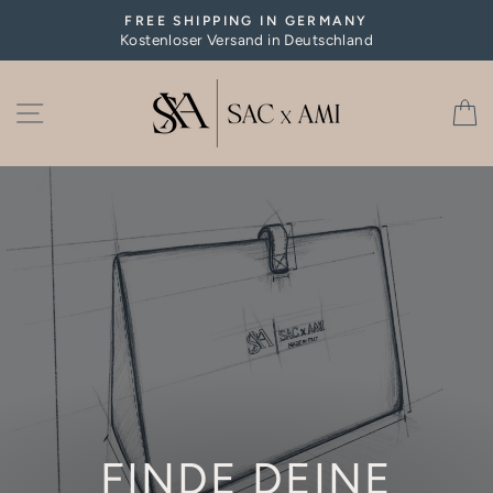
Direkt
FREE SHIPPING IN GERMANY
zum
Kostenloser Versand in Deutschland
Pause
Inhalt
Diashow
SEITENNAVIGATION
FINDE DEINE