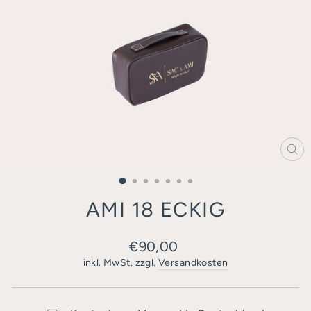
SC
ES
AMI 18 ECKIG
Normaler
€90,00
Preis
inkl. MwSt. zzgl.
Versandkosten