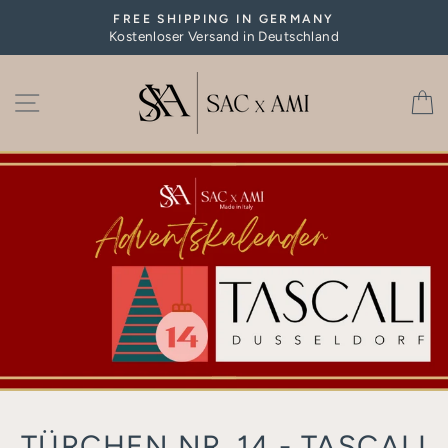
Skip
FREE SHIPPING IN GERMANY
to
Kostenloser Versand in Deutschland
Pause
content
slideshow
SITE NAVIGATION
C
TÜRCHEN NR. 14 - TASCALI