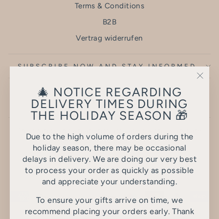
Terms & Conditions
B2B
Vertrag widerrufen
SUBSCRIBE NOW AND STAY INFORMED
"Clo
🎄 NOTICE REGARDING
(esc)
DELIVERY TIMES DURING
THE HOLIDAY SEASON 🎁
The brands shown are not affiliated with us and are
Due to the high volume of orders during the
used for display purposes only.
holiday season, there may be occasional
delays in delivery. We are doing our very best
LANGUAGE
to process your order as quickly as possible
English
and appreciate your understanding.
To ensure your gifts arrive on time, we
recommend placing your orders early. Thank