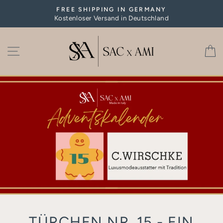
Skip
FREE SHIPPING IN GERMANY
to
Kostenloser Versand in Deutschland
Pause
content
slideshow
SITE NAVIGATION
C
TÜRCHEN NR. 15 - EIN