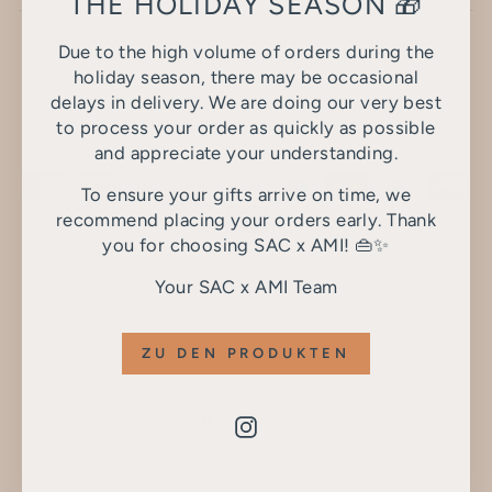
THE HOLIDAY SEASON 🎁
The brands shown are not affiliated with us and are
Due to the high volume of orders during the
used for display purposes only.
holiday season, there may be occasional
delays in delivery. We are doing our very best
LANGUAGE
to process your order as quickly as possible
English
and appreciate your understanding.
To ensure your gifts arrive on time, we
recommend placing your orders early. Thank
you for choosing SAC x AMI! 👜✨
© 2026 SAC x AMI
Your SAC x AMI Team
Powered by Shopify
ZU DEN PRODUKTEN
NEU IN KÖLN
LUKIÉ × SAC x AMI
Instagram
Unsere Polster jetzt auch im Store
von LUKIÉ – Selected Luxury Goods